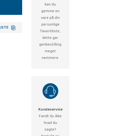
kan du
gemme en
vare på din
personlige
LISTE
favoritliste,
dette gør
genbestilling
meget
nemmere.
Kundeservice
Fandt du ikke
hvad du
søgte?