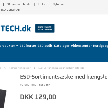
Sådan handler du
Links
Nyheder
f ESD-Center AB
produkter
ESD kurser
ESD audit
Kataloger
Videnscenter
Hurtigsøg
g
Komponentæsker
ESD-Sortimentsæske med hængslet låg
ESD-Sortimentsæske med hængslet
Varenummer:
5150.367
DKK 129,00