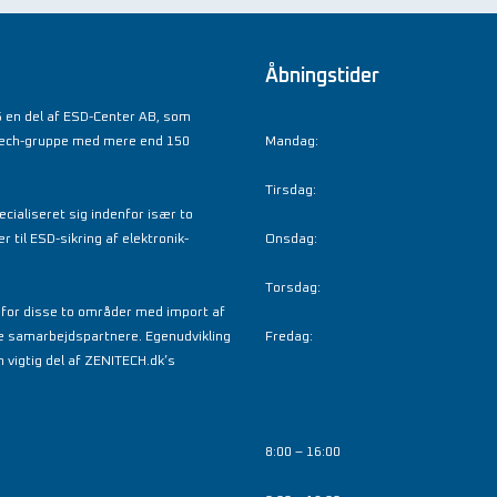
Åbningstider
 en del af ESD-Center AB, som
tech-gruppe med mere end 150
Mandag:
Tirsdag:
cialiseret sig indenfor især to
til ESD-sikring af elektronik-
Onsdag:
Torsdag:
nfor disse to områder med import af
e samarbejdspartnere. Egenudvikling
Fredag:
 vigtig del af ZENITECH.dk’s
8:00 – 16:00