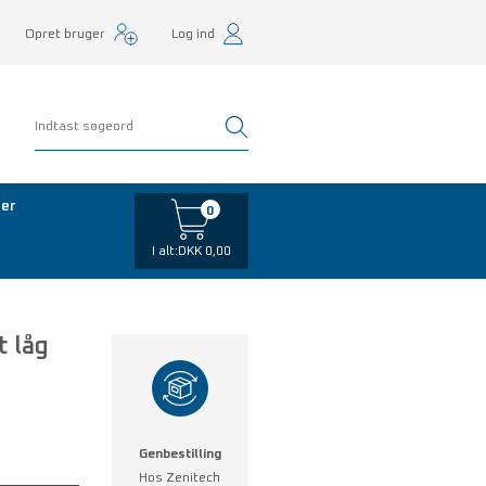
Opret bruger
Log ind
er
0
I alt:
DKK 0,00
 låg
Genbestilling
Hos Zenitech