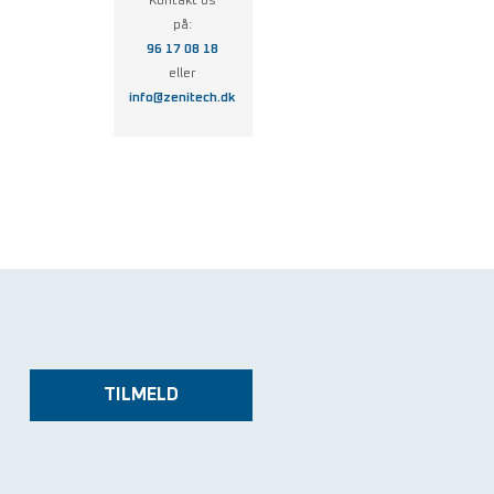
Kontakt os
på:
96 17 08 18
eller
info@zenitech.dk
TILMELD