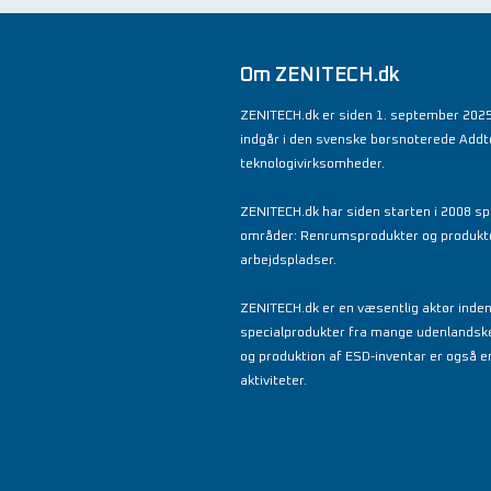
Om ZENITECH.dk
ZENITECH.dk er siden 1. september 2025
indgår i den svenske børsnoterede Add
teknologivirksomheder.
ZENITECH.dk har siden starten i 2008 spe
områder: Renrumsprodukter og produkter 
arbejdspladser.
ZENITECH.dk er en væsentlig aktør inde
specialprodukter fra mange udenlandsk
og produktion af ESD-inventar er også en
aktiviteter.