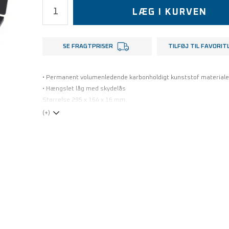
LÆG I KURVEN
SE FRAGTPRISER
TILFØJ TIL FAVORIT
• Permanent volumenledende karbonholdigt kunststof materiale
• Hængslet låg med skydelås
Størrelse 295 x 164 x 16 mm
(+)