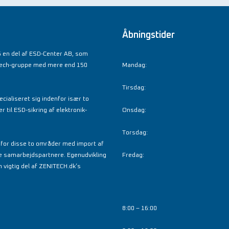
Åbningstider
 en del af ESD-Center AB, som
tech-gruppe med mere end 150
Mandag:
Tirsdag:
cialiseret sig indenfor især to
til ESD-sikring af elektronik-
Onsdag:
Torsdag:
nfor disse to områder med import af
e samarbejdspartnere. Egenudvikling
Fredag:
 vigtig del af ZENITECH.dk’s
8:00 – 16:00