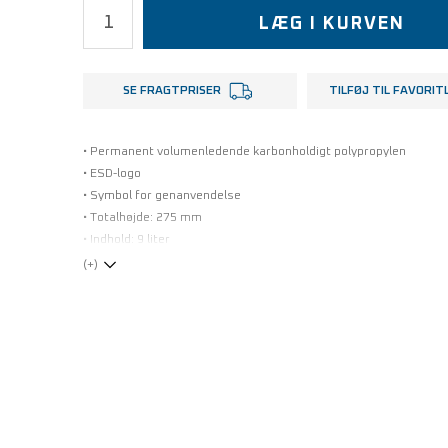
LÆG I KURVEN
SE FRAGTPRISER
TILFØJ TIL FAVORIT
• Permanent volumenledende karbonholdigt polypropylen
• ESD-logo
• Symbol for genanvendelse
• Totalhøjde: 275 mm
• Indhold: 9 liter
(+)