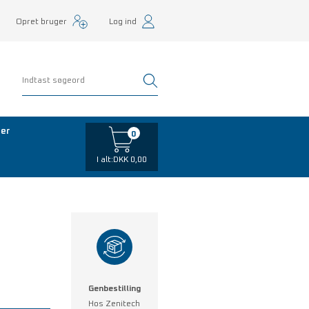
Opret bruger
Log ind
er
0
I alt:
DKK 0,00
Genbestilling
Hos Zenitech