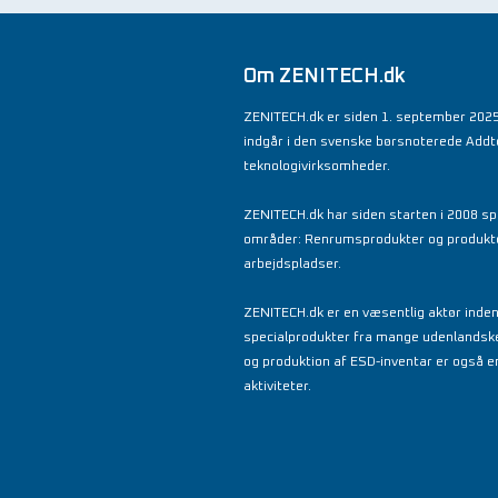
Om ZENITECH.dk
ZENITECH.dk er siden 1. september 2025
indgår i den svenske børsnoterede Add
teknologivirksomheder.
ZENITECH.dk har siden starten i 2008 spe
områder: Renrumsprodukter og produkter 
arbejdspladser.
ZENITECH.dk er en væsentlig aktør inde
specialprodukter fra mange udenlandsk
og produktion af ESD-inventar er også en
aktiviteter.