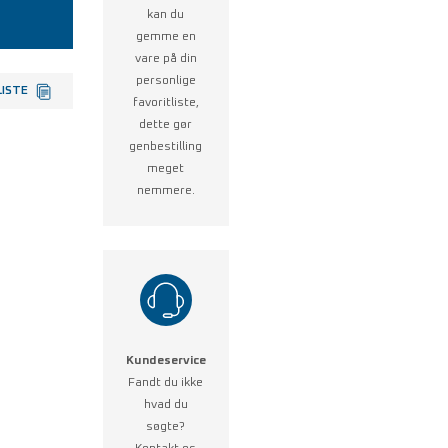
kan du
gemme en
vare på din
personlige
LISTE
favoritliste,
dette gør
genbestilling
meget
nemmere.
Kundeservice
Fandt du ikke
hvad du
søgte?