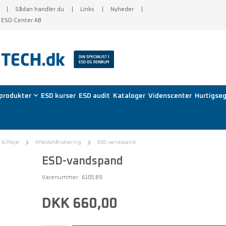
Sådan handler du
Links
Nyheder
f ESD-Center AB
produkter
ESD kurser
ESD audit
Kataloger
Videnscenter
Hurtigsøg
& Pleje
Affaldshåndtering
ESD-vandspand
ESD-vandspand
Varenummer:
6105.B9
DKK 660,00