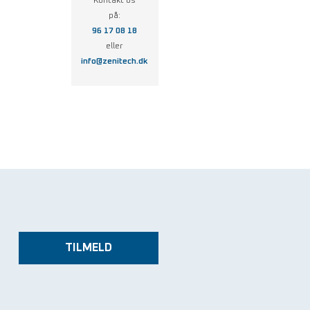
Kontakt os
på:
96 17 08 18
eller
info@zenitech.dk
TILMELD