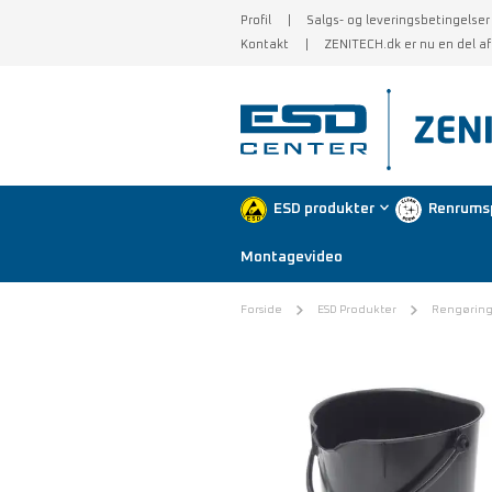
Profil
Salgs- og leveringsbetingelser
Kontakt
ZENITECH.dk er nu en del a
ESD produkter
Renrums
Montagevideo
Forside
ESD Produkter
Rengøring 