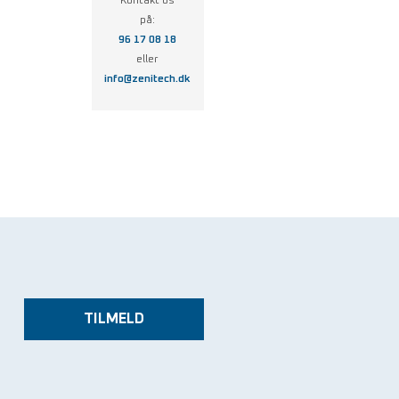
Kontakt os
på:
96 17 08 18
eller
info@zenitech.dk
TILMELD