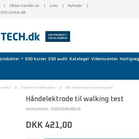
Sådan handler du
Links
Nyheder
f ESD-Center AB
produkter
ESD kurser
ESD audit
Kataloger
Videnscenter
Hurtigsøg
eudstyr
Tilbehør til måleudstyr
Håndelektrode til walking test
Håndelektrode til walking test
Varenummer:
7100.ESVM1000.45
DKK 421,00