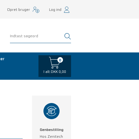
Opret bruger
Log ind
er
0
I alt:
DKK 0,00
Genbestilling
Hos Zenitech