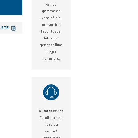
kan du
gemme en
vare på din
personlige
LISTE
favoritliste,
dette gør
genbestilling
meget
nemmere.
Kundeservice
Fandt du ikke
hvad du
søgte?