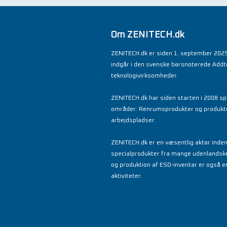
Om ZENITECH.dk
ZENITECH.dk er siden 1. september 2025
indgår i den svenske børsnoterede Add
teknologivirksomheder.
ZENITECH.dk har siden starten i 2008 spe
områder: Renrumsprodukter og produkter 
arbejdspladser.
ZENITECH.dk er en væsentlig aktør inde
specialprodukter fra mange udenlandsk
og produktion af ESD-inventar er også en
aktiviteter.