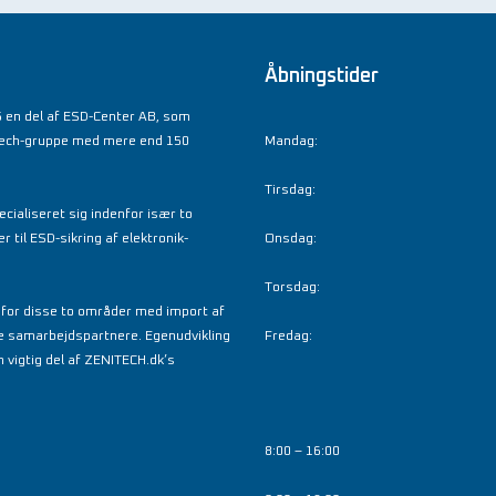
Åbningstider
 en del af ESD-Center AB, som
tech-gruppe med mere end 150
Mandag:
Tirsdag:
cialiseret sig indenfor især to
til ESD-sikring af elektronik-
Onsdag:
Torsdag:
nfor disse to områder med import af
e samarbejdspartnere. Egenudvikling
Fredag:
 vigtig del af ZENITECH.dk’s
8:00 – 16:00