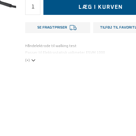
LÆG I KURVEN
SE FRAGTPRISER
TILFØJ TIL FAVORIT
Håndelektrode til walking test
Passer til Elektrostatisk voltmeter ESVM 1000
(+)