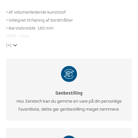
• Af volumenledende kunststof
• Velegnet til fejning af bordmåtter
• Børstebredde: 160 mm
• ESD – logo
(+)
Genbestilling
Hos Zenitech kan du gemme en vare på din personlige
favoritliste, dette gør genbestilling meget nemmere.