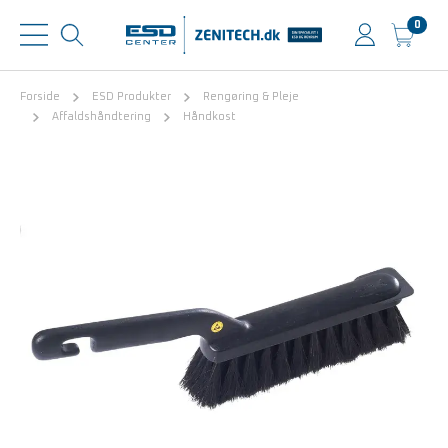
0
Forside
ESD Produkter
Rengøring & Pleje
Affaldshåndtering
Håndkost