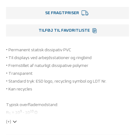
SE FRAGTPRISER
TILFØJ TIL FAVORITLISTE
• Permanent statisk dissipativ PVC
• Til displays ved arbejdsstationer og ringbind
• Fremstillet af naturligt dissipative polymer
• Transparent
• Standard tryk: ESD logo, recycling symbol og LOT Nr.
• Kan recycles
Typisk overflademodstand:
9
10
R
= 10
- 10
Ω
S
(+)