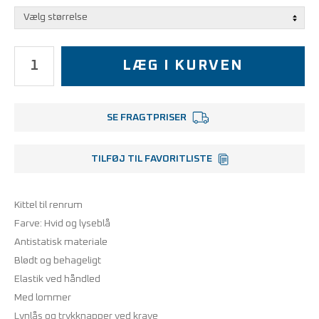
LÆG I KURVEN
SE FRAGTPRISER
TILFØJ TIL FAVORITLISTE
Kittel til renrum
Farve: Hvid og lyseblå
Antistatisk materiale
Blødt og behageligt
Elastik ved håndled
Med lommer
Lynlås og trykknapper ved krave