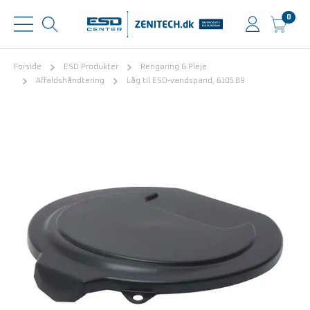
0
Forside
ESD Produkter
Rengøring & Pleje
Affaldshåndtering
Låg til ESD-vandspand, 6105.B9