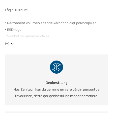
Låg til 6105.B9
• Permanent volumenledende karbonholdigt polypropylen
• ESD-logo
• Symbol for genanvendelse
(+)
Genbestilling
Hos Zenitech kan du gemme en vare på din personlige
favoritliste, dette gør genbestilling meget nemmere.