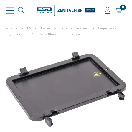
0
Forside
ESD Produkter
Lager & Transport
Lagerkasser
Ledende låg til Wez Blackline lagerkasse