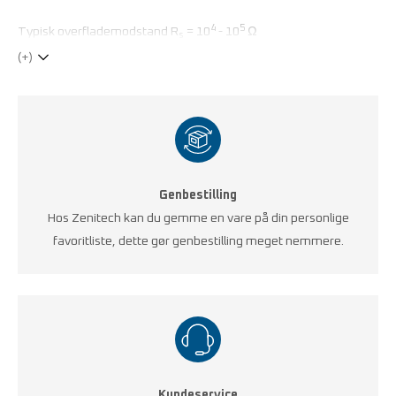
4
5
Typisk overflademodstand R
= 10
- 10
Ω
s
(+)
Genbestilling
Hos Zenitech kan du gemme en vare på din personlige
favoritliste, dette gør genbestilling meget nemmere.
Kundeservice