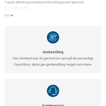
Typisk afledningsmodstand til jordingspunkt (person)
6
7
R
= 10
- 10
Ω
G
(+)
Genbestilling
Hos Zenitech kan du gemme en vare på din personlige
favoritliste, dette gør genbestilling meget nemmere.
Kundeservice