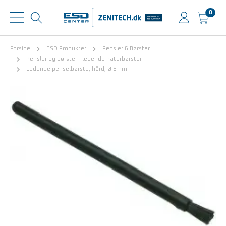
0
Forside
ESD Produkter
Pensler & Børster
Pensler og børster - ledende naturbørster
Ledende penselbørste, hård, Ø 6mm