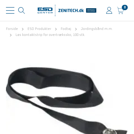
0
Forside
ESD Produkter
Fodtøj
Jordingsbånd m.m.
Løs kontaktstrip for overtrækssko, 100 stk.