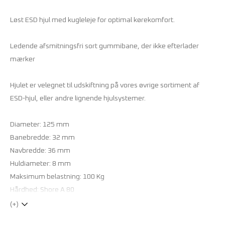
Løst ESD hjul med kugleleje for optimal kørekomfort.
Ledende afsmitningsfri sort gummibane, der ikke efterlader
mærker
Hjulet er velegnet til udskiftning på vores øvrige sortiment af
ESD-hjul, eller andre lignende hjulsystemer.
Diameter: 125 mm
Banebredde: 32 mm
Navbredde: 36 mm
Huldiameter: 8 mm
Maksimum belastning: 100 Kg
Hårdhed: Shore A 80
(+)