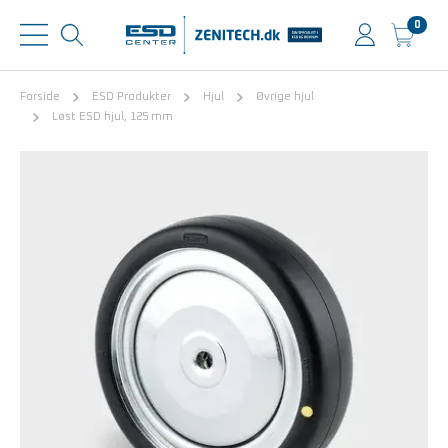
0
Forside
ESD Produkter
Hjul
Øvrige hjul
Løst ESD hjul, 125 mm