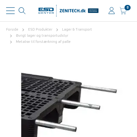
0
Forside
ESD Produkter
Lager & Transport
Øvrigt lager og transportudstyr
Metalrør til forstærkning af palle