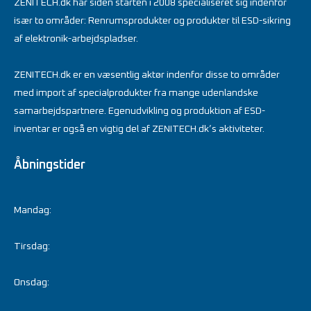
ZENITECH.dk har siden starten i 2008 specialiseret sig indenfor
især to områder: Renrumsprodukter og produkter til ESD-sikring
af elektronik-arbejdspladser.
ZENITECH.dk er en væsentlig aktør indenfor disse to områder
med import af specialprodukter fra mange udenlandske
samarbejdspartnere. Egenudvikling og produktion af ESD-
inventar er også en vigtig del af ZENITECH.dk’s aktiviteter.
Åbningstider
Mandag:
Tirsdag:
Onsdag: