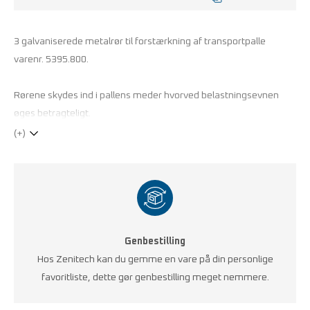
3 galvaniserede metalrør til forstærkning af transportpalle
varenr. 5395.800.
Rørene skydes ind i pallens meder hvorved belastningsevnen
øges betragteligt.
(+)
Genbestilling
Hos Zenitech kan du gemme en vare på din personlige
favoritliste, dette gør genbestilling meget nemmere.