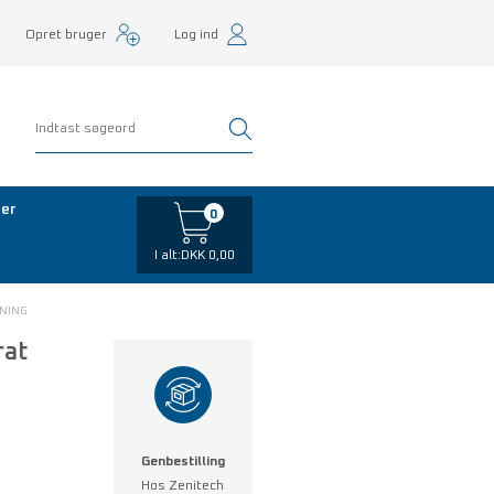
Opret bruger
Log ind
er
0
I alt:
DKK 0,00
YNING
rat
Genbestilling
Hos Zenitech