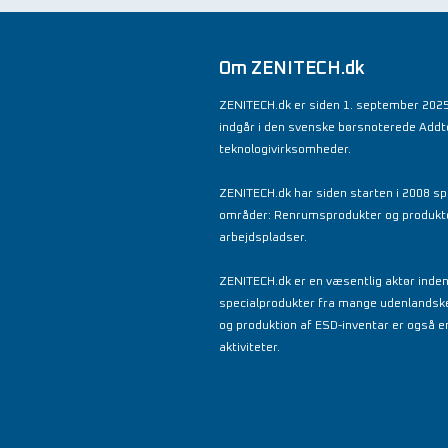
Om ZENITECH.dk
ZENITECH.dk er siden 1. september 2025
indgår i den svenske børsnoterede Add
teknologivirksomheder.
ZENITECH.dk har siden starten i 2008 spe
områder: Renrumsprodukter og produkter 
arbejdspladser.
ZENITECH.dk er en væsentlig aktør inde
specialprodukter fra mange udenlandsk
og produktion af ESD-inventar er også en
aktiviteter.