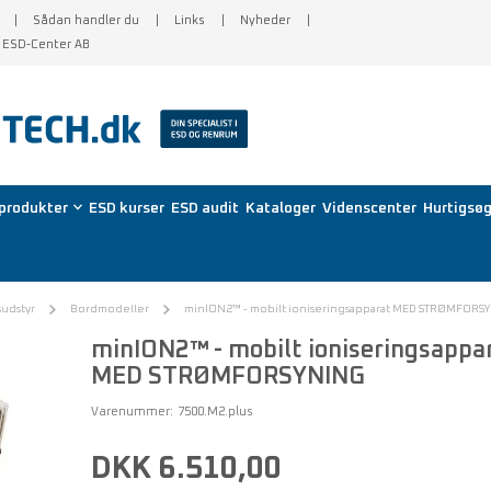
Sådan handler du
Links
Nyheder
f ESD-Center AB
produkter
ESD kurser
ESD audit
Kataloger
Videnscenter
Hurtigsøg
sudstyr
Bordmodeller
minION2™ - mobilt ioniseringsapparat MED STRØMFORS
minION2™ - mobilt ioniseringsappa
MED STRØMFORSYNING
Varenummer:
7500.M2.plus
DKK 6.510,00