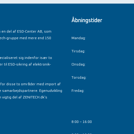
Åbningstider
 en del af ESD-Center AB, som
tech-gruppe med mere end 150
Mandag:
Tirsdag:
cialiseret sig indenfor især to
til ESD-sikring af elektronik-
Onsdag:
Torsdag:
nfor disse to områder med import af
e samarbejdspartnere. Egenudvikling
Fredag:
 vigtig del af ZENITECH.dk’s
8:00 – 16:00