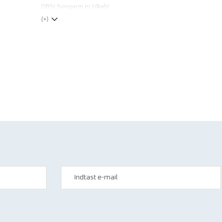
OBS! Svingarm er tilkøb!
(+)