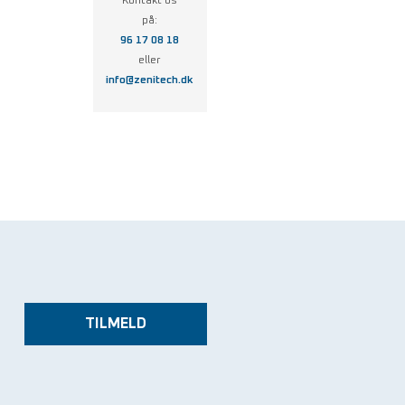
Kontakt os
på:
96 17 08 18
eller
info@zenitech.dk
TILMELD