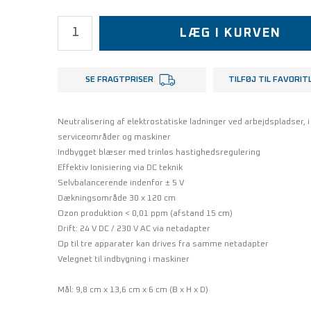
LÆG I KURVEN
SE FRAGTPRISER
TILFØJ TIL FAVORIT
Neutralisering af elektrostatiske ladninger ved arbejdspladser, i
serviceområder og maskiner
Indbygget blæser med trinløs hastighedsregulering
Effektiv Ionisiering via DC teknik
Selvbalancerende indenfor ± 5 V
Dækningsområde 30 x 120 cm
Ozon produktion < 0,01 ppm (afstand 15 cm)
Drift: 24 V DC / 230 V AC via netadapter
Op til tre apparater kan drives fra samme netadapter
Velegnet til indbygning i maskiner
Mål: 9,8 cm x 13,6 cm x 6 cm (B x H x D)