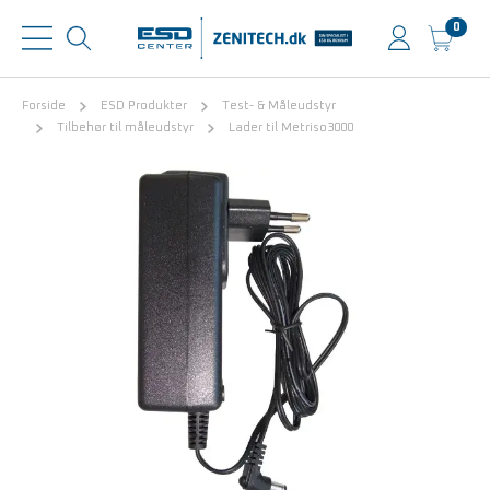
0
Forside
ESD Produkter
Test- & Måleudstyr
Tilbehør til måleudstyr
Lader til Metriso3000