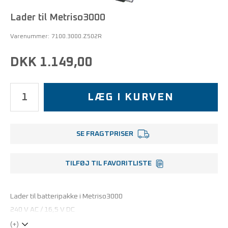
Lader til Metriso3000
Varenummer:
7100.3000.Z502R
DKK 1.149,00
LÆG I KURVEN
SE FRAGTPRISER
TILFØJ TIL FAVORITLISTE
Lader til batteripakke i Metriso3000
240 V AC / 16,5 V DC
(+)