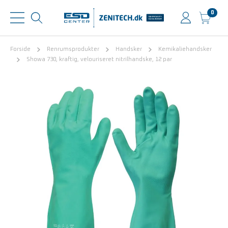
0
Forside
Renrumsprodukter
Handsker
Kemikaliehandsker
Showa 730, kraftig, velouriseret nitrilhandske, 12 par