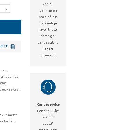
kan du
gemme en
vare på din
personlige
favoritliste,
dette gør
genbestilling
LISTE
meget
nemmere.
rre og
ra foden og
sme.
d og vaskes.
Kundeservice
Fandt du ikke
ievi skoens
hvad du
andarden.
søgte?