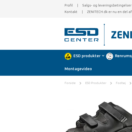
Profil
Salgs- og leveringsbetingelser
Kontakt
ZENITECH.dk er nu en del a
ESD produkter
Renrums
Montagevideo
Forside
ESD Produkter
Fodtøj