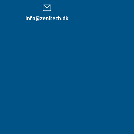
gsevne og
ære det
info@zenitech.dk
på glatte
ål
ndre fod- og
 fleksibel