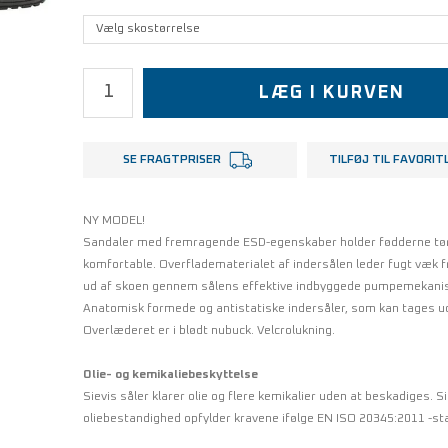
LÆG I KURVEN
SE FRAGTPRISER
TILFØJ TIL FAVORIT
NY MODEL!
Sandaler med fremragende ESD-egenskaber holder fødderne tø
komfortable. Overfladematerialet af indersålen leder fugt væk f
ud af skoen gennem sålens effektive indbyggede pumpemekani
Anatomisk formede og antistatiske indersåler, som kan tages u
Overlæderet er i blødt nubuck. Velcrolukning.
Olie- og kemikaliebeskyttelse
Sievis såler klarer olie og flere kemikalier uden at beskadiges. S
oliebestandighed opfylder kravene ifølge EN ISO 20345:2011 -st