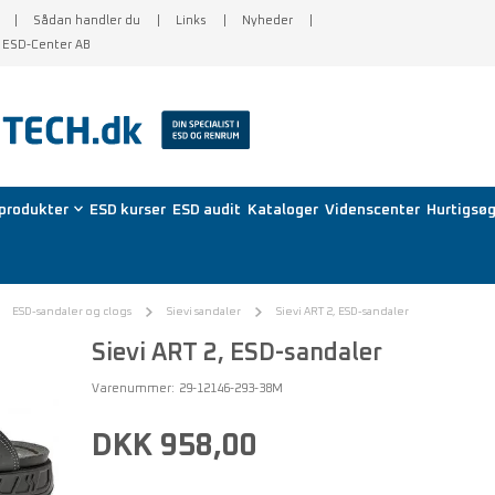
Sådan handler du
Links
Nyheder
f ESD-Center AB
produkter
ESD kurser
ESD audit
Kataloger
Videnscenter
Hurtigsøg
ESD-sandaler og clogs
Sievi sandaler
Sievi ART 2, ESD-sandaler
Sievi ART 2, ESD-sandaler
Varenummer:
29-12146-293-38M
DKK 958,00