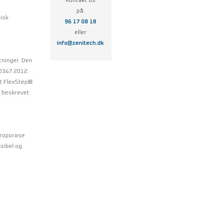
Kontakt os
på:
tisk
96 17 08 18
eller
info@zenitech.dk
tninger. Den
0347:2012:
et FlexStep®
e beskrevet
kroporøse
ksibel og
 og får ikke
345:2011