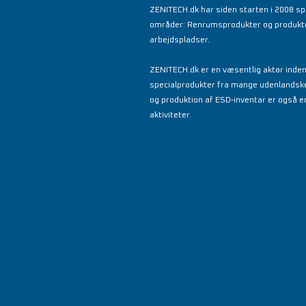
ZENITECH.dk har siden starten i 2008 spe
områder: Renrumsprodukter og produkter 
arbejdspladser.
ZENITECH.dk er en væsentlig aktør inde
specialprodukter fra mange udenlandsk
og produktion af ESD-inventar er også en
aktiviteter.