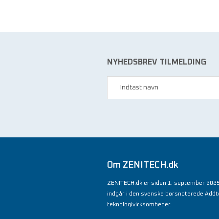
NYHEDSBREV TILMELDING
Om ZENITECH.dk
ZENITECH.dk er siden 1. september 2025
indgår i den svenske børsnoterede Add
teknologivirksomheder.