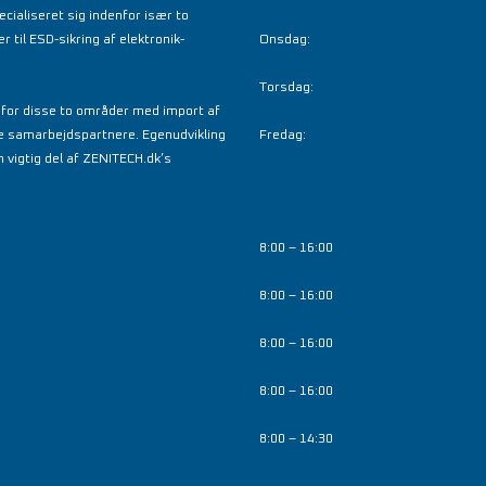
cialiseret sig indenfor især to
fornyede sålemateriale bevarer sin fortræffelige støddæmpnin
til ESD-sikring af elektronik-
Onsdag:
fleksibilitet bedre end tidligere i omgivelser med frost. Takket v
forbliver fodtøjets sål blød også i hård frost og beholder grebet 
Torsdag:
overflader. Hele sammensætningen af den fleksible FlexStep® s
nfor disse to områder med import af
forebygger belastning og stød i rygraden, og hjælper til at forhi
e samarbejdspartnere. Egenudvikling
Fredag:
rygsmerter, og forbedrer dermed arbejdseffektiviteten. Der er en
 vigtig del af ZENITECH.dk’s
FlexStep® sål i alt fodtøj fra Sievi.
ESD i hht. IEC 61340-5-1.
8:00 – 16:00
Denne sko fås i str. 39 - 47.
8:00 – 16:00
8:00 – 16:00
8:00 – 16:00
8:00 – 14:30