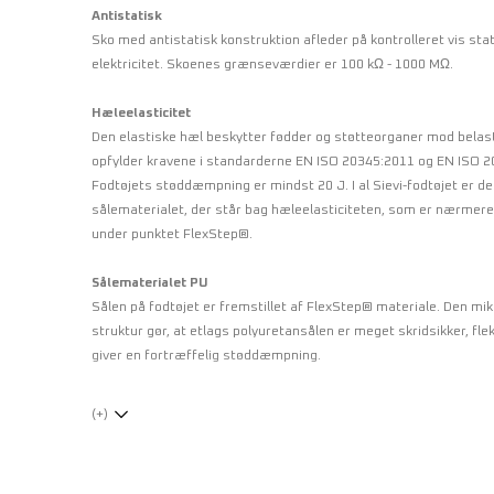
Antistatisk
Sko med antistatisk konstruktion afleder på kontrolleret vis sta
elektricitet. Skoenes grænseværdier er 100 kΩ - 1000 MΩ.
Hæleelasticitet
Den elastiske hæl beskytter fødder og støtteorganer mod belas
opfylder kravene i standarderne EN ISO 20345:2011 og EN ISO 2
Fodtøjets støddæmpning er mindst 20 J. I al Sievi-fodtøjet er d
sålematerialet, der står bag hæleelasticiteten, som er nærmer
under punktet FlexStep®.
Sålematerialet PU
Sålen på fodtøjet er fremstillet af FlexStep® materiale. Den mi
struktur gør, at etlags polyuretansålen er meget skridsikker, fle
giver en fortræffelig støddæmpning.
Metalfri
(+)
Fodtøj, der er forsynet med symbolet, er metalfri. Fodtøjet er let
metaldetektorer til at reagere. De opfylder kravene i EN ISO 20
standarden.