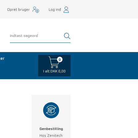
Opret bruger
Log ind
er
0
I alt:
DKK 0,00
Genbestilling
Hos Zenitech