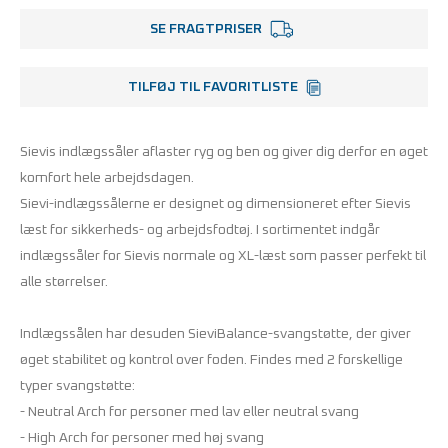
SE FRAGTPRISER
TILFØJ TIL FAVORITLISTE
Sievis indlægssåler aflaster ryg og ben og giver dig derfor en øget
komfort hele arbejdsdagen.
Sievi-indlægssålerne er designet og dimensioneret efter Sievis
læst for sikkerheds- og arbejdsfodtøj. I sortimentet indgår
indlægssåler for Sievis normale og XL-læst som passer perfekt til
alle størrelser.
Indlægssålen har desuden SieviBalance-svangstøtte, der giver
øget stabilitet og kontrol over foden. Findes med 2 forskellige
typer svangstøtte:
- Neutral Arch for personer med lav eller neutral svang
- High Arch for personer med høj svang