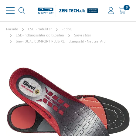
0
Forside
ESD Produkter
Fodtøj
ESD-indlægssåler og tilbehør
Sievi såler
Sievi DUAL COMFORT PLUS XL indlægssål - Neutral Arch