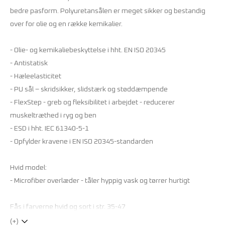
bedre pasform. Polyuretansålen er meget sikker og bestandig
over for olie og en række kemikalier.
- Olie- og kemikaliebeskyttelse i hht. EN ISO 20345
- Antistatisk
- Hæleelasticitet
- PU sål – skridsikker, slidstærk og støddæmpende
- FlexStep - greb og fleksibilitet i arbejdet - reducerer
muskeltræthed i ryg og ben
- ESD i hht. IEC 61340-5-1
- Opfylder kravene i EN ISO 20345-standarden
Hvid model:
- Microfiber overlæder - tåler hyppig vask og tørrer hurtigt
Fås i farverne hvid og sort i str. 35-47
(+)