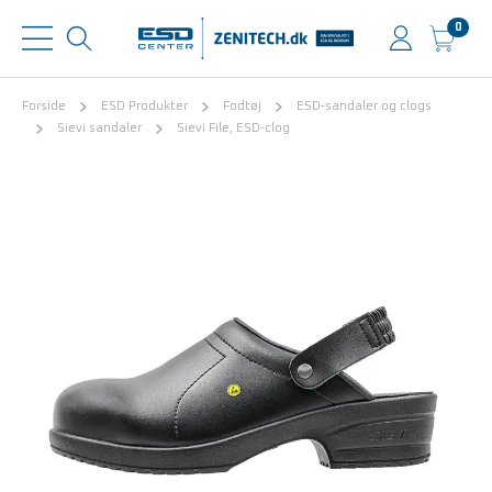
0
Forside
ESD Produkter
Fodtøj
ESD-sandaler og clogs
Sievi sandaler
Sievi File, ESD-clog