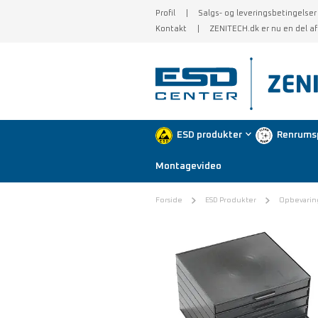
Profil
Salgs- og leveringsbetingelser
Kontakt
ZENITECH.dk er nu en del a
ESD produkter
Renrums
Montagevideo
Forside
ESD Produkter
Opbevarin