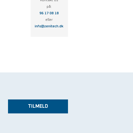
Kontakt os
på:
96 17 08 18
eller
info@zenitech.dk
TILMELD