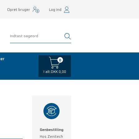
Opret bruger
Log ind
er
0
I alt:
DKK 0,00
Genbestilling
Hos Zenitech