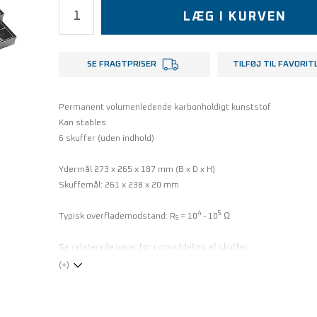
LÆG I KURVEN
SE FRAGTPRISER
TILFØJ TIL FAVORIT
Permanent volumenledende karbonholdigt kunststof
Kan stables
6 skuffer (uden indhold)
Ydermål 273 x 265 x 187 mm (B x D x H)
Skuffemål: 261 x 238 x 20 mm
4
5
Typisk overflademodstand: R
= 10
- 10
Ω
S
Se relaterede varer for ruminddeling af skuffer.
(+)