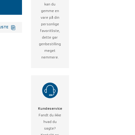
kan du
gemme en
vare på din
personlige
LISTE
favoritliste,
dette gør
genbestilling
meget
nemmere.
Kundeservice
Fandt du ikke
hvad du
søgte?