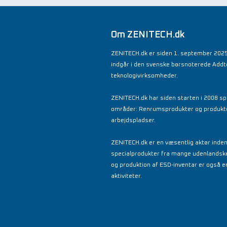
Om ZENITECH.dk
ZENITECH.dk er siden 1. september 2025
indgår i den svenske børsnoterede Add
teknologivirksomheder.
ZENITECH.dk har siden starten i 2008 spe
områder: Renrumsprodukter og produkter 
arbejdspladser.
ZENITECH.dk er en væsentlig aktør inde
specialprodukter fra mange udenlandsk
og produktion af ESD-inventar er også en
aktiviteter.