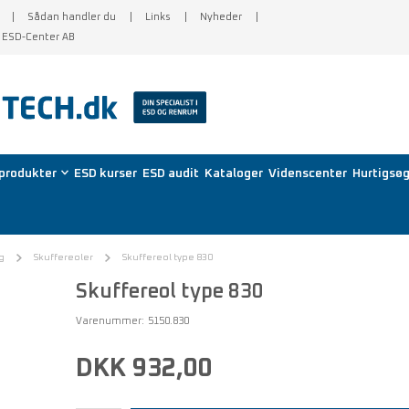
Sådan handler du
Links
Nyheder
f ESD-Center AB
produkter
ESD kurser
ESD audit
Kataloger
Videnscenter
Hurtigsøg
g
Skuffereoler
Skuffereol type 830
Skuffereol type 830
Varenummer:
5150.830
DKK 932,00