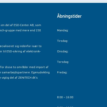
Åbningstider
 en del af ESD-Center AB, som
tech-gruppe med mere end 150
Mandag:
Tirsdag:
cialiseret sig indenfor især to
til ESD-sikring af elektronik-
Onsdag:
Torsdag:
nfor disse to områder med import af
e samarbejdspartnere. Egenudvikling
Fredag:
 vigtig del af ZENITECH.dk’s
8:00 – 16:00