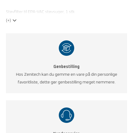
Støvfilter til EPA-VAC støvsuger, 1 stk.
(+)
Genbestilling
Hos Zenitech kan du gemme en vare på din personlige
favoritliste, dette gør genbestilling meget nemmere.