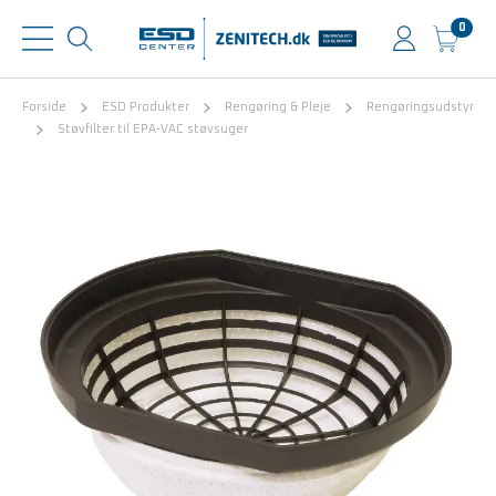
0
Forside
ESD Produkter
Rengøring & Pleje
Rengøringsudstyr
Støvfilter til EPA-VAC støvsuger