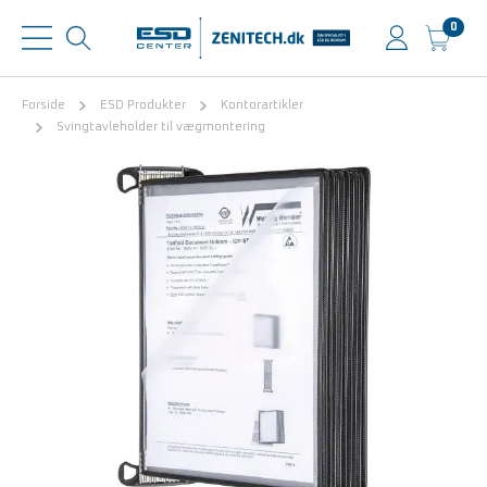
0
Forside
ESD Produkter
Kontorartikler
Svingtavleholder til vægmontering