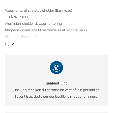
Vægmonteret svingtavleholder (Easy load)
TO ÅBNE SIDER
Aluminiumsholder til vægmontering
Magnetisk overflade til fastholdelse af svingtavler (+
fikseringsklemmer)
(+)
Genbestilling
Hos Zenitech kan du gemme en vare på din personlige
favoritliste, dette gør genbestilling meget nemmere.