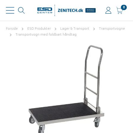
0
Forside
ESD Produkter
Lager & Transport
Transportvogne
Transportvogn med foldbart håndtag