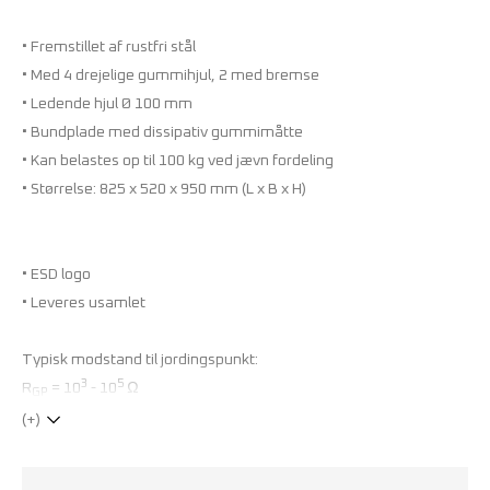
• Fremstillet af rustfri stål
• Med 4 drejelige gummihjul, 2 med bremse
• Ledende hjul Ø 100 mm
• Bundplade med dissipativ gummimåtte
• Kan belastes op til 100 kg ved jævn fordeling
• Størrelse: 825 x 520 x 950 mm (L x B x H)
• ESD logo
• Leveres usamlet
Typisk modstand til jordingspunkt:
3
5
R
= 10
- 10
Ω
GP
(+)