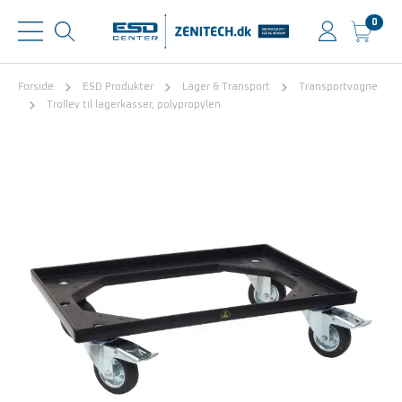
0
Forside
ESD Produkter
Lager & Transport
Transportvogne
Trolley til lagerkasser, polypropylen