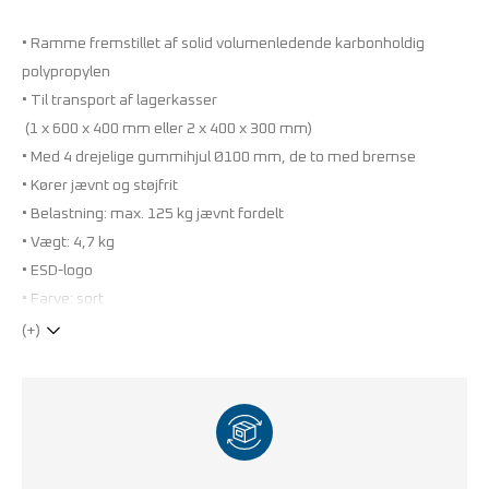
• Ramme fremstillet af solid volumenledende karbonholdig
polypropylen
• Til transport af lagerkasser
(1 x 600 x 400 mm eller 2 x 400 x 300 mm)
• Med 4 drejelige gummihjul Ø100 mm, de to med bremse
• Kører jævnt og støjfrit
• Belastning: max. 125 kg jævnt fordelt
• Vægt: 4,7 kg
• ESD-logo
• Farve: sort
(+)