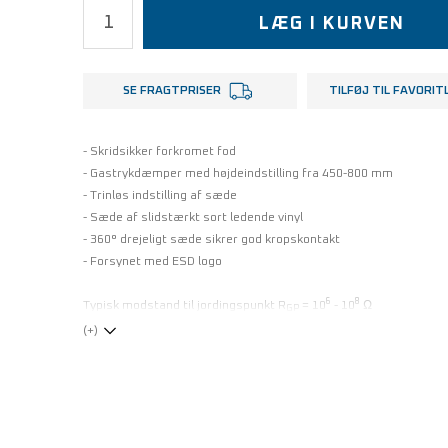
LÆG I KURVEN
SE FRAGTPRISER
TILFØJ TIL FAVORIT
- Skridsikker forkromet fod
- Gastrykdæmper med højdeindstilling fra 450-800 mm
- Trinløs indstilling af sæde
- Sæde af slidstærkt sort ledende vinyl
- 360° drejeligt sæde sikrer god kropskontakt
- Forsynet med ESD logo
6
8
Typisk modstand til jordingspunkt R
= 10
- 10
Ω
GP
(+)