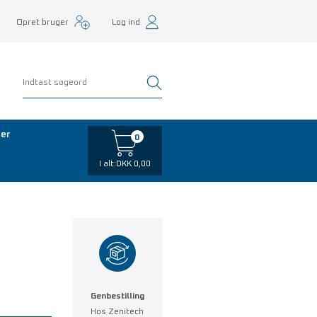
Opret bruger
Log ind
er
0
I alt:
DKK 0,00
Genbestilling
Hos Zenitech