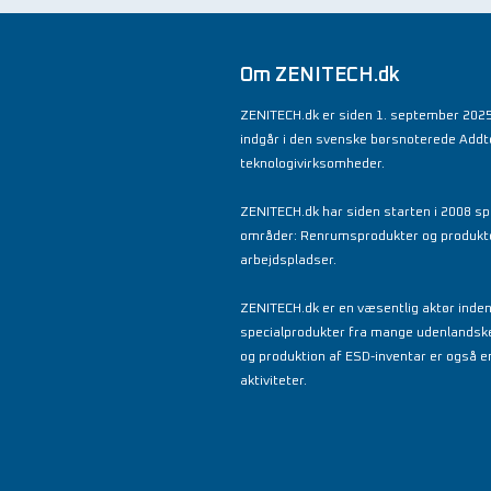
Om ZENITECH.dk
ZENITECH.dk er siden 1. september 2025
indgår i den svenske børsnoterede Add
teknologivirksomheder.
ZENITECH.dk har siden starten i 2008 spe
områder: Renrumsprodukter og produkter 
arbejdspladser.
ZENITECH.dk er en væsentlig aktør inde
specialprodukter fra mange udenlandsk
og produktion af ESD-inventar er også en
aktiviteter.