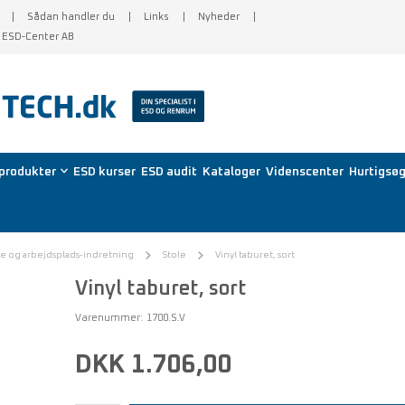
Sådan handler du
Links
Nyheder
f ESD-Center AB
produkter
ESD kurser
ESD audit
Kataloger
Videnscenter
Hurtigsøg
le og arbejdsplads-indretning
Stole
Vinyl taburet, sort
Vinyl taburet, sort
Varenummer:
1700.S.V
DKK 1.706,00