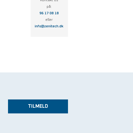
Kontakt os
på:
96 17 08 18
eller
info@zenitech.dk
TILMELD