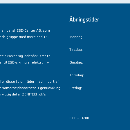
Åbningstider
 en del af ESD-Center AB, som
tech-gruppe med mere end 150
Mandag:
Tirsdag:
cialiseret sig indenfor især to
til ESD-sikring af elektronik-
Onsdag:
Torsdag:
nfor disse to områder med import af
e samarbejdspartnere. Egenudvikling
Fredag:
 vigtig del af ZENITECH.dk’s
8:00 – 16:00