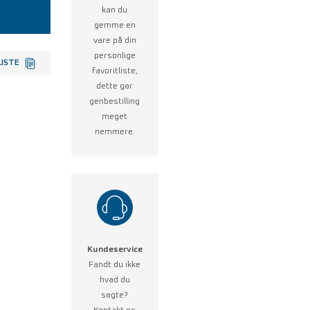
kan du
gemme en
vare på din
personlige
LISTE
favoritliste,
dette gør
genbestilling
meget
nemmere.
Kundeservice
Fandt du ikke
hvad du
søgte?