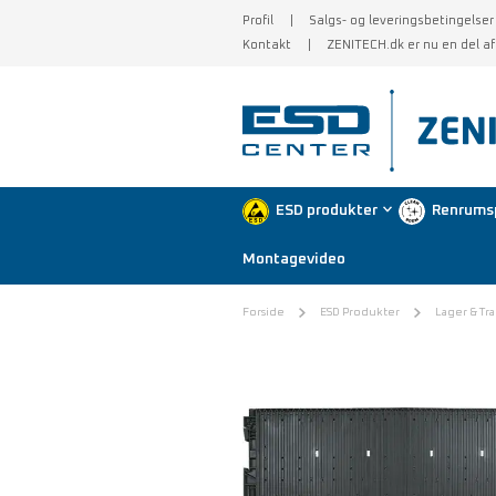
Profil
Salgs- og leveringsbetingelser
Kontakt
ZENITECH.dk er nu en del a
ESD produkter
Renrums
Montagevideo
Forside
ESD Produkter
Lager & Tr