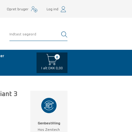
Opret bruger
Log ind
er
0
I alt:
DKK 0,00
iant 3
Genbestilling
Hos Zenitech