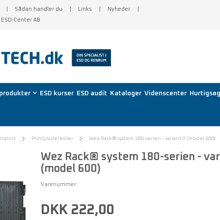
Sådan handler du
Links
Nyheder
f ESD-Center AB
produkter
ESD kurser
ESD audit
Kataloger
Videnscenter
Hurtigsøg
ansport
Printpladereoler
Wez Rack® system 180-serien - variant 3 (model 600)
Wez Rack® system 180-serien - var
(model 600)
Varenummer:
DKK 222,00