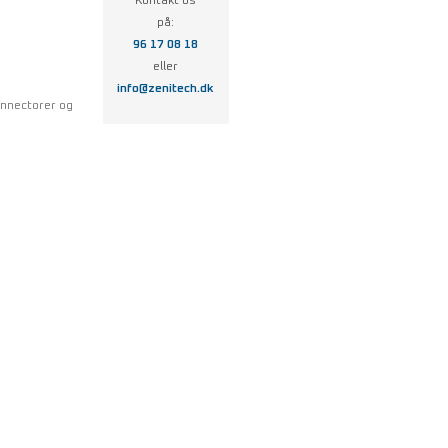
Kontakt os
på:
96 17 08 18
eller
info@zenitech.dk
onnectorer og