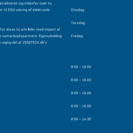
cialiseret sig indenfor især to
til ESD-sikring af elektronik-
Onsdag:
Torsdag:
nfor disse to områder med import af
e samarbejdspartnere. Egenudvikling
Fredag:
 vigtig del af ZENITECH.dk’s
8:00 – 16:00
8:00 – 16:00
8:00 – 16:00
8:00 – 16:00
8:00 – 14:30