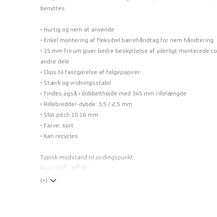
benyttes
• Hurtig og nem at anvende
• Enkel montering af fleksibel bærehåndtag for nem håndtering
• 15 mm frirum giver bedre beskyttelse af yderligt monterede c
andre dele
• Clips til fastgørelse af følgepapirer
• Stærk og vridningsstabil
• Findes også i dobbelthøjde med 345 mm rillelængde
• Rillebredde/-dybde: 3,5 / 2,5 mm
• Slot pitch 10.16 mm
• Farve: sort
• Kan recycles
Typisk modstand til jordingspunkt:
3
5
R
= 10
- 10
Ω
GP
(+)