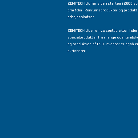
ZENITECH.dk har siden starten i 2008 spe
områder: Renrumsprodukter og produkter 
arbejdspladser.
ZENITECH.dk er en væsentlig aktør inde
specialprodukter fra mange udenlandsk
og produktion af ESD-inventar er også en
aktiviteter.