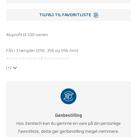
TILFØJ TIL FAVORITLISTE
Aluprofil til 100-serien.
Fås i 3 længder (256, 356 og 556 mm)
Andre størrelser på forespørgsel.
(+)
Genbestilling
Hos Zenitech kan du gemme en vare på din personlige
favoritliste, dette gør genbestilling meget nemmere.