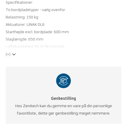
Specifikationer:
To bordpladetyper - vælg ovenfor
Belastning: 150 kg
Aktuatorer: LINAK DL6
Starthøjde excl. bordplade: 600 mm
Slaglængde: 650 mm
Løftehastighed: Op til 38 mm/sek.
Laserskåret stålstel for højeste præcision
(+)
Stel lakeret med ESD-pulverlak, RAL 7035 lysgrå
Tilslutningsterminal for håndledsbånd
De viste priser er for et plant standardbord uden tilbehør.
Kontakt os for pris på individuel konfiguration eller
specialstørrelse.
Genbestilling
Hos Zenitech kan du gemme en vare på din personlige
favoritliste, dette gør genbestilling meget nemmere.