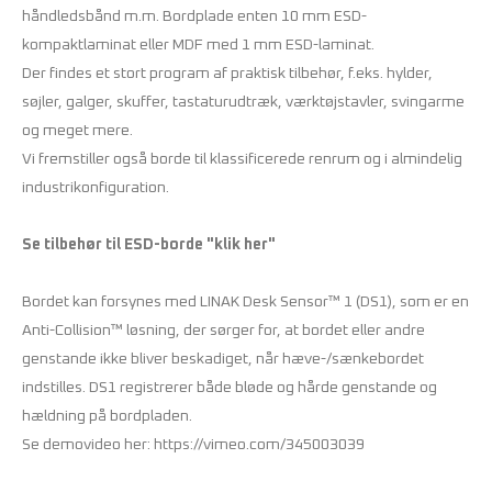
håndledsbånd m.m. Bordplade enten 10 mm ESD-
kompaktlaminat eller MDF med 1 mm ESD-laminat.
Der findes et stort program af praktisk tilbehør, f.eks. hylder,
søjler, galger, skuffer, tastaturudtræk, værktøjstavler, svingarme
og meget mere.
Vi fremstiller også borde til klassificerede renrum og i almindelig
industrikonfiguration.
Se tilbehør til ESD-borde
"klik her"
Bordet kan forsynes med LINAK Desk Sensor™ 1 (DS1), som er en
Anti-Collision™ løsning, der sørger for, at bordet eller andre
genstande ikke bliver beskadiget, når hæve-/sænkebordet
indstilles. DS1 registrerer både bløde og hårde genstande og
hældning på bordpladen.
Se demovideo her:
https://vimeo.com/345003039