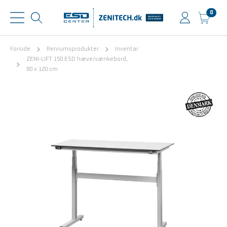
0
Forside
Renrumsprodukter
Inventar
ZENI-LIFT 150 ESD hæve/sænkebord,
80 x 120 cm