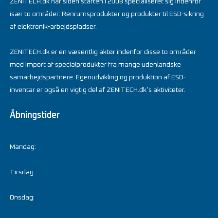
ZENITECH.dk har siden starten i 2008 specialiseret sig indenfor
især to områder: Renrumsprodukter og produkter til ESD-sikring
af elektronik-arbejdspladser.
ZENITECH.dk er en væsentlig aktør indenfor disse to områder
med import af specialprodukter fra mange udenlandske
samarbejdspartnere. Egenudvikling og produktion af ESD-
inventar er også en vigtig del af ZENITECH.dk’s aktiviteter.
Åbningstider
Mandag:
Tirsdag:
Onsdag: