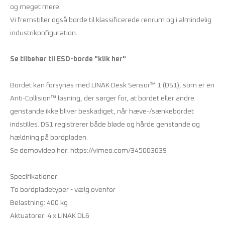
og meget mere.
Vi fremstiller også borde til klassificerede renrum og i almindelig
industrikonfiguration.
Se tilbehør til ESD-borde
"klik her"
Bordet kan forsynes med LINAK Desk Sensor™ 1 (DS1), som er en
Anti-Collision™ løsning, der sørger for, at bordet eller andre
genstande ikke bliver beskadiget, når hæve-/sænkebordet
indstilles. DS1 registrerer både bløde og hårde genstande og
hældning på bordpladen.
Se demovideo her:
https://vimeo.com/345003039
Specifikationer:
To bordpladetyper - vælg ovenfor
Belastning: 400 kg
Aktuatorer: 4 x LINAK DL6