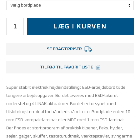
LÆG I KURVEN
SE FRAGTPRISER
TILFØJ TIL FAVORITLISTE
Super stabilt elektrisk højdeindstilleligt
ESD-arbejdsbord
til de
tungere arbejdsopgaver. Bordet leveres med ESD-lakeret
understel og 4 LINAK aktuatorer. Bordet er forsynet med
tilslutningsterminal for håndledsbånd m.m. Bordplade enten 10
mm ESD-kompaktlaminat eller MDF med 1 mm ESD-laminat.
Der findes et stort program af praktisk tilbehør, f.eks. hylder,
søjler, galger, skuffer, tastaturudtræk, værktøjstavler, svingarme