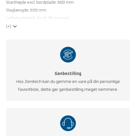
Starthøjde excl. bordplade: 600 mm
Slaglængde: 650 mm
Løftehastighed: Op til 38 mm/sek.
Laserskåret stålstel for højeste præcision
(+)
Stel lakeret med ESD-pulverlak, RAL 7035 lysgrå
Tilslutningsterminal for håndledsbånd
De viste priser er for et plant standardbord uden tilbehør.
Kontakt os for pris på individuel konfiguration eller
specialstørrelse.
Genbestilling
Hos Zenitech kan du gemme en vare på din personlige
favoritliste, dette gør genbestilling meget nemmere.