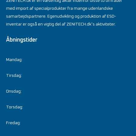
ZENITECH.dk er en væsentlig aktør indenfor disse to områder
med import af specialprodukter fra mange udenlandske
samarbejdspartnere. Egenudvikling og produktion af ESD-
inventar er også en vigtig del af ZENITECH.dk’s aktiviteter.
Åbningstider
Mandag:
Tirsdag:
Onsdag:
Torsdag:
Fredag: