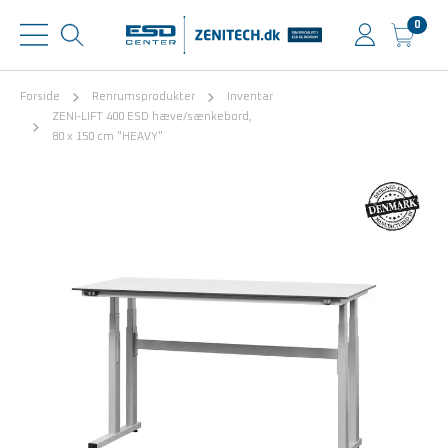
0
Forside
Renrumsprodukter
Inventar
ZENI-LIFT 400 ESD hæve/sænkebord,
80 x 150 cm "HEAVY"