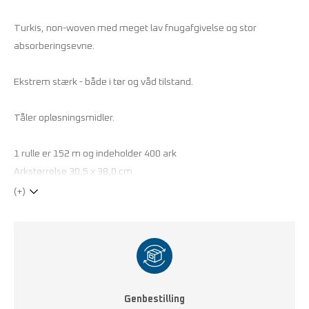
Turkis, non-woven med meget lav fnugafgivelse og stor
absorberingsevne.
Ekstrem stærk - både i tør og våd tilstand.
Tåler opløsningsmidler.
1 rulle er 152 m og indeholder 400 ark
Arkstørrelse 30,5 x 38,0 cm
(+)
Genbestilling