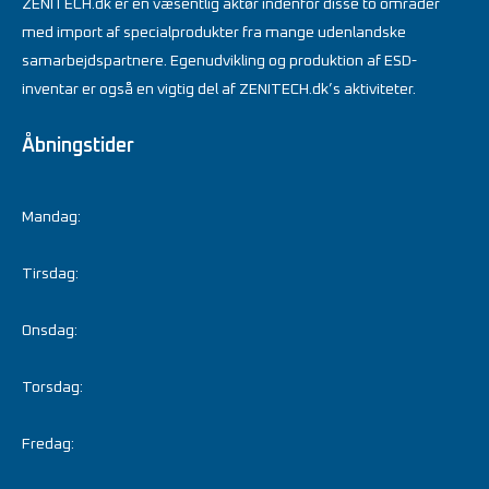
ZENITECH.dk er en væsentlig aktør indenfor disse to områder
med import af specialprodukter fra mange udenlandske
samarbejdspartnere. Egenudvikling og produktion af ESD-
inventar er også en vigtig del af ZENITECH.dk’s aktiviteter.
Åbningstider
Mandag:
Tirsdag:
Onsdag:
Torsdag:
Fredag: