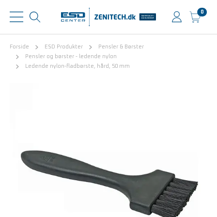
0
Forside
ESD Produkter
Pensler & Børster
Pensler og børster - ledende nylon
Ledende nylon-fladbørste, hård, 50 mm