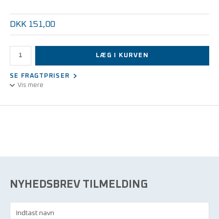
DKK 151,00
LÆG I KURVEN
SE FRAGTPRISER
Vis mere
Ledende nylon-børste, hård, 60 mm
NYHEDSBREV TILMELDING