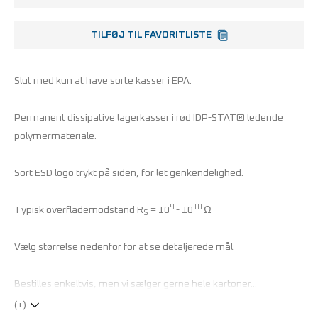
TILFØJ TIL FAVORITLISTE
Slut med kun at have sorte kasser i EPA.
Permanent dissipative lagerkasser i rød IDP-STAT® ledende
polymermateriale.
Sort ESD logo trykt på siden, for let genkendelighed.
9
10
Typisk overflademodstand R
= 10
- 10
Ω
S
Vælg størrelse nedenfor for at se detaljerede mål.
Bestilles enkeltvis, men vi sælger gerne hele kartoner...
(+)