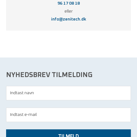
96 17 08 18
eller
info@zenitech.dk
NYHEDSBREV TILMELDING
TILMELD