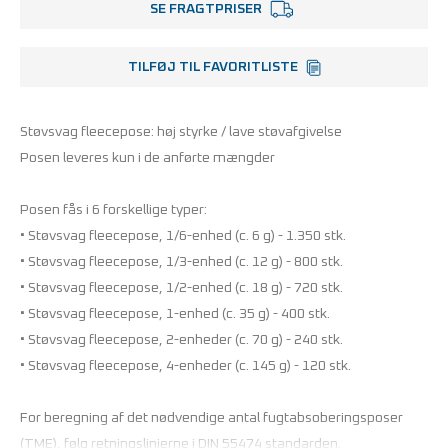
SE FRAGTPRISER
TILFØJ TIL FAVORITLISTE
Støvsvag fleecepose: høj styrke / lave støvafgivelse
Posen leveres kun i de anførte mængder
Posen fås i 6 forskellige typer:
• Støvsvag fleecepose, 1/6-enhed (c. 6 g) - 1.350 stk.
• Støvsvag fleecepose, 1/3-enhed (c. 12 g) - 800 stk.
• Støvsvag fleecepose, 1/2-enhed (c. 18 g) - 720 stk.
• Støvsvag fleecepose, 1-enhed (c. 35 g) - 400 stk.
• Støvsvag fleecepose, 2-enheder (c. 70 g) - 240 stk.
• Støvsvag fleecepose, 4-enheder (c. 145 g) - 120 stk.
For beregning af det nødvendige antal fugtabsoberingsposer
(TME), følg retningslinierne i DIN 55474 standarden.