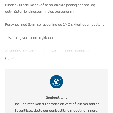
Blindstik til schuko stikdåse for direkte jording af bord- og
gulvmåtter, jordingsterminaler, personer mm.
Forsynet med 2,4m spiralledning og 1MΩ sikkerhedsmodstand.
Tilslutning via 10mm trykknap
Anvendes i DK sammen med varenummer
102800428
(+)
Genbestilling
Hos Zenitech kan du gemme en vare på din personlige
favoritliste, dette gør genbestilling meget nemmere.