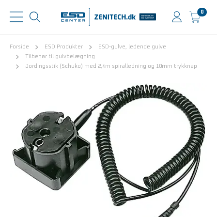
0
Forside
ESD Produkter
ESD-gulve, ledende gulve
Tilbehør til gulvbelægning
Jordingsstik (Schuko) med 2,4m spiralledning og 10mm trykknap