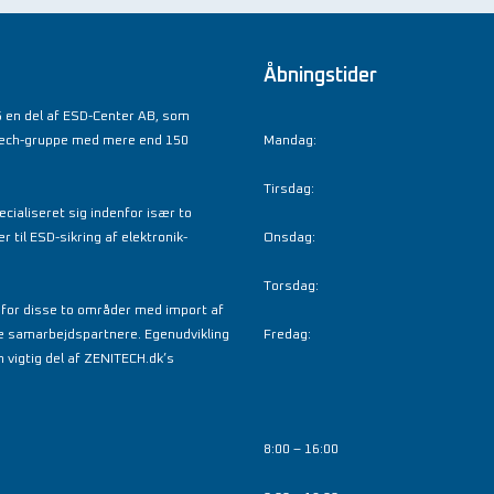
Åbningstider
 en del af ESD-Center AB, som
tech-gruppe med mere end 150
Mandag:
Tirsdag:
cialiseret sig indenfor især to
til ESD-sikring af elektronik-
Onsdag:
Torsdag:
nfor disse to områder med import af
e samarbejdspartnere. Egenudvikling
Fredag:
 vigtig del af ZENITECH.dk’s
8:00 – 16:00