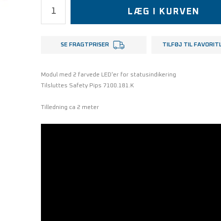
LÆG I KURVEN
SE FRAGTPRISER
TILFØJ TIL FAVORIT
Modul med 2 farvede LED'er for statusindikering
Tilsluttes Safety Pips 7100.181.K
Tilledning ca 2 meter