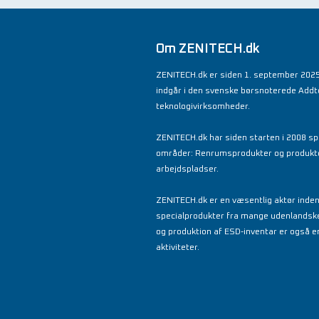
Om ZENITECH.dk
ZENITECH.dk er siden 1. september 2025
indgår i den svenske børsnoterede Add
teknologivirksomheder.
ZENITECH.dk har siden starten i 2008 spe
områder: Renrumsprodukter og produkter 
arbejdspladser.
ZENITECH.dk er en væsentlig aktør inde
specialprodukter fra mange udenlandsk
og produktion af ESD-inventar er også en
aktiviteter.