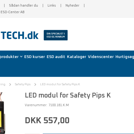
Sådan handler du
Links
Nyheder
f ESD-Center AB
produkter
ESD kurser
ESD audit
Kataloger
Videnscenter
Hurtigsøg
ding
Safety Pips
LED modul for Safety Pips K
LED modul for Safety Pips K
Varenummer:
7100.181.K.M
DKK 557,00