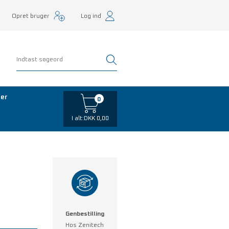
Opret bruger
Log ind
er
0
I alt:
DKK 0,00
Genbestilling
Hos Zenitech