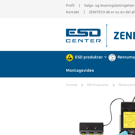
Profil
Salgs- og leveringsbetingelser
Kontakt
ZENITECH.dk er nu en del a
ESD produkter
Renrums
Montagevideo
Forside
ESD Produkter
Personjor