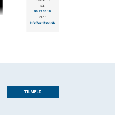
Kontakt os
på:
96 17 08 18
eller
info@zenitech.dk
TILMELD