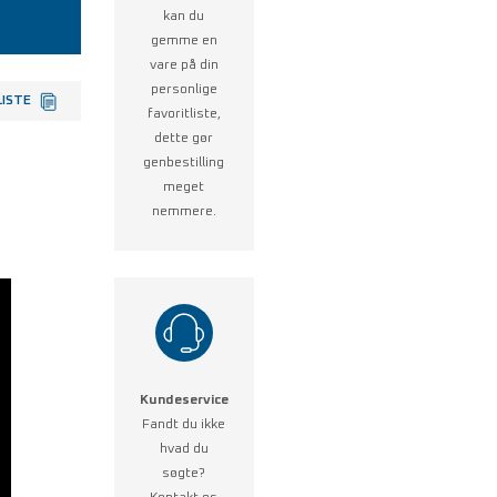
kan du
gemme en
vare på din
personlige
LISTE
favoritliste,
dette gør
genbestilling
meget
nemmere.
Kundeservice
Fandt du ikke
hvad du
søgte?