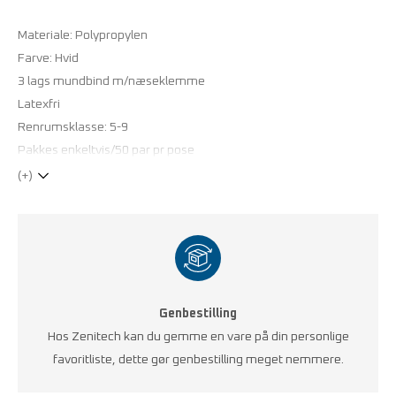
Materiale: Polypropylen
Farve: Hvid
3 lags mundbind m/næseklemme
Latexfri
Renrumsklasse: 5-9
Pakkes enkeltvis/50 par pr pose
(+)
Genbestilling
Hos Zenitech kan du gemme en vare på din personlige
favoritliste, dette gør genbestilling meget nemmere.