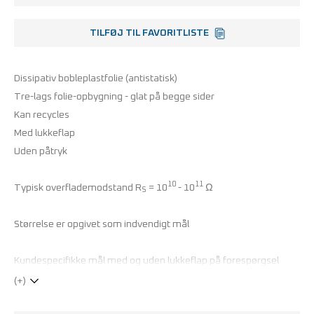
TILFØJ TIL FAVORITLISTE
Dissipativ bobleplastfolie (antistatisk)
Tre-lags folie-opbygning - glat på begge sider
Kan recycles
Med lukkeflap
Uden påtryk
10
11
Typisk overflademodstand R
= 10
- 10
Ω
S
Størrelse er opgivet som indvendigt mål
Kundespecifikke mål med og uden lukkeflap på forespørgsel
(+)