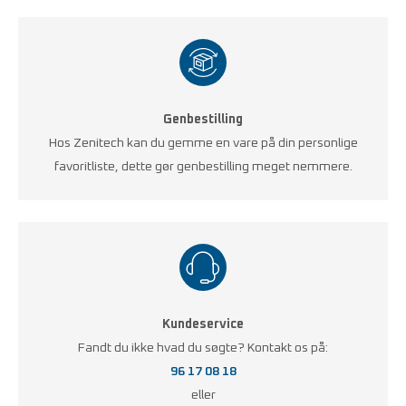
Nedre grænseværdier kan deaktiveres.
Enheden kan placeres på bord eller monteres på væg
(monteringskonsol til væg fås som tilbehør).
Genbestilling
Hos Zenitech kan du gemme en vare på din personlige
Indstillelige grænseværdier via dip-switch.
favoritliste, dette gør genbestilling meget nemmere.
Sættet indeholder:
PGT120, fodtøjselektrode, kalibreringscertifikat,
betjeningsvejledning
på tysk og engelsk, 9 V batteri, net-adapter 230 V AC
Kundeservice
Fandt du ikke hvad du søgte? Kontakt os på:
96 17 08 18
eller