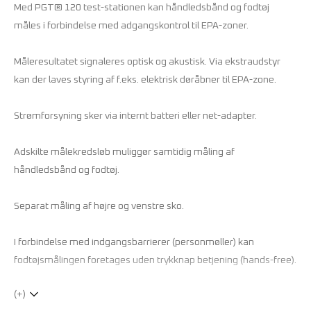
Med PGT® 120 test-stationen kan håndledsbånd og fodtøj
måles i forbindelse med adgangskontrol til EPA-zoner.
Måleresultatet signaleres optisk og akustisk. Via ekstraudstyr
kan der laves styring af f.eks. elektrisk døråbner til EPA-zone.
Strømforsyning sker via internt batteri eller net-adapter.
Adskilte målekredsløb muliggør samtidig måling af
håndledsbånd og fodtøj.
Separat måling af højre og venstre sko.
I forbindelse med indgangsbarrierer (personmøller) kan
fodtøjsmålingen foretages uden trykknap betjening (hands-free).
(+)
Målespænding 30 V, 50 V eller 100 V (standardindstilling).