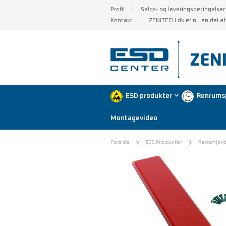
Profil
Salgs- og leveringsbetingelser
Kontakt
ZENITECH.dk er nu en del a
ESD produkter
Renrums
Montagevideo
Forside
ESD Produkter
Personjor