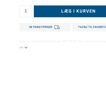
LÆG I KURVEN
SE FRAGTPRISER
TILFØJ TIL FAVORIT
Separeringsbjælke til fodplade, PGT130.DT, inkl. monteringsskru
(+)