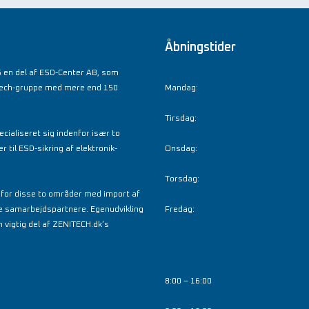
Åbningstider
 en del af ESD-Center AB, som
tech-gruppe med mere end 150
Mandag:
Tirsdag:
cialiseret sig indenfor især to
til ESD-sikring af elektronik-
Onsdag:
Torsdag:
nfor disse to områder med import af
e samarbejdspartnere. Egenudvikling
Fredag:
 vigtig del af ZENITECH.dk’s
8:00 – 16:00