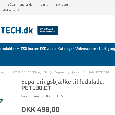
Sådan handler du
Links
Nyheder
f ESD-Center AB
produkter
ESD kurser
ESD audit
Kataloger
Videnscenter
Hurtigsøg
ding
PGT® 120, 120.COM og 130
Separeringsbjælke til fodplade, PGT130.DT
Separeringsbjælke til fodplade,
PGT130.DT
Varenummer:
7100.PGT130.TS
DKK 498,00