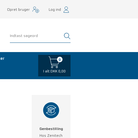
Opret bruger
Log ind
er
0
I alt:
DKK 0,00
Genbestilling
Hos Zenitech