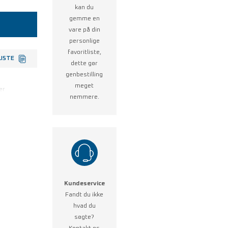
kan du
gemme en
vare på din
personlige
favoritliste,
LISTE
dette gør
genbestilling
meget
er
nemmere.
Kundeservice
Fandt du ikke
hvad du
søgte?