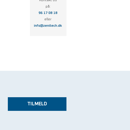
Kontakt os
på:
96 17 08 18
eller
info@zenitech.dk
TILMELD