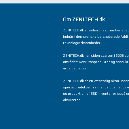
Om ZENITECH.dk
ZENITECH.dk er siden 1. september 2025
indgår i den svenske børsnoterede Add
teknologivirksomheder.
ZENITECH.dk har siden starten i 2008 spe
områder: Renrumsprodukter og produkter 
arbejdspladser.
ZENITECH.dk er en væsentlig aktør inde
specialprodukter fra mange udenlandsk
og produktion af ESD-inventar er også en
aktiviteter.