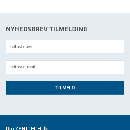
NYHEDSBREV TILMELDING
TILMELD
Om ZENITECH.dk