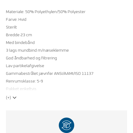
Materiale: 50% Polyethylen/50% Polyester
Farve: Hvid
Sterilt
Bredde 23 cm
Med bindebånd
3 lags mundbind m/næseklemme
God åndbarhed og filtrering
Lav partikelafgivelse
Gammabestrålet jævnfør ANSI/AAMI/ISO 11137
Renrumsklasse: 5-9
Pakket enkeltvis
(+)