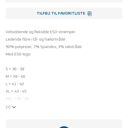
TILFØJ TIL FAVORITLISTE
Velsiddende og fleksible ESD-strømper
Ledende fibre i tå- og hælområde
90% polyester, 7% Spandex, 3% sølvtråde
Med ESD-logo
S = 36 - 38
M = 39 - 40
L = 41 - 42
XL = 43 - 45
2XL = 46 - 48
(+)